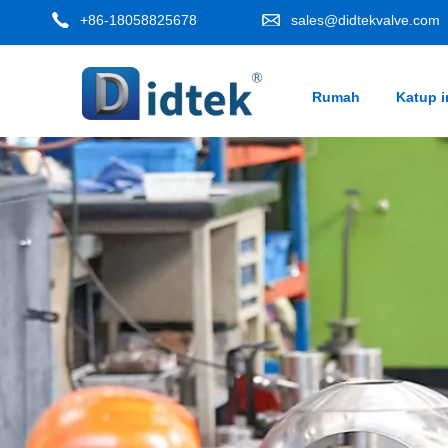
+86-18058825678
sales@didtekvalve.com
Rumah
Katup i