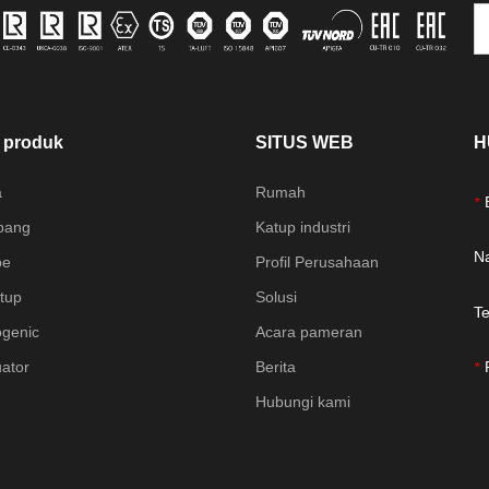
i produk
SITUS WEB
H
a
Rumah
*
bang
Katup industri
N
be
Profil Perusahaan
atup
Solusi
T
ogenic
Acara pameran
uator
Berita
*
Hubungi kami