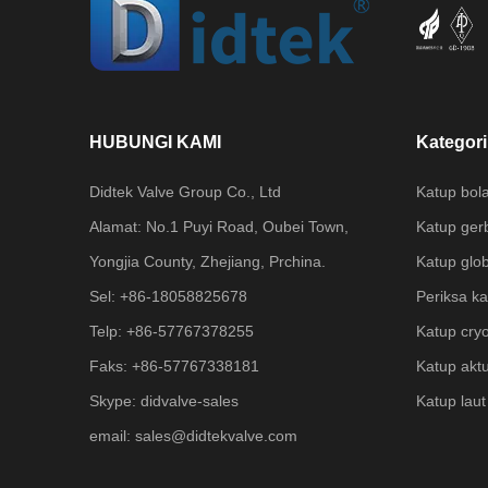
HUBUNGI KAMI
Kategor
Didtek Valve Group Co., Ltd
Katup bol
Alamat: No.1 Puyi Road, Oubei Town,
Katup ger
Yongjia County, Zhejiang, Prchina.
Katup glo
Sel: +86-18058825678
Periksa k
Telp: +86-57767378255
Katup cry
Faks: +86-57767338181
Katup akt
Skype: didvalve-sales
Katup laut
email:
sales@didtekvalve.com