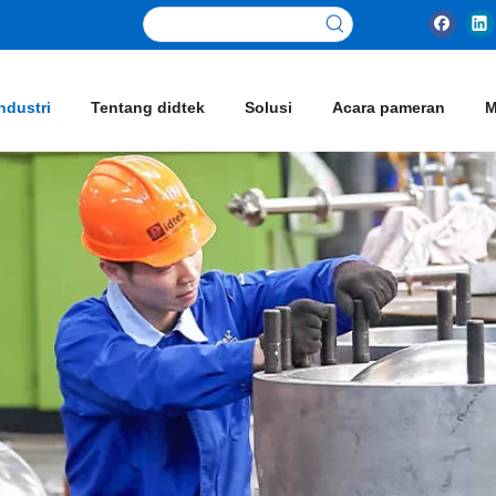
ndustri
Tentang didtek
Solusi
Acara pameran
M