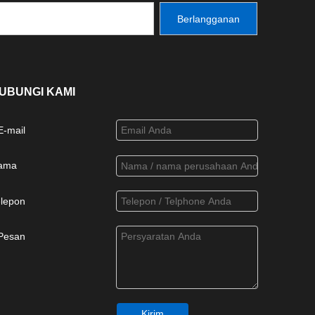
Berlangganan
UBUNGI KAMI
E-mail
ama
elepon
Pesan
Kirim