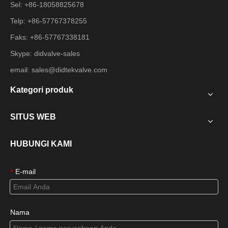
Sel: +86-18058825678
Telp: +86-57767378255
Faks: +86-57767338181
Skype: didvalve-sales
email:
sales@didtekvalve.com
Kategori produk
SITUS WEB
HUBUNGI KAMI
E-mail
*
Nama