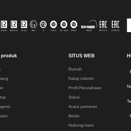
i produk
SITUS WEB
H
a
Rumah
*
bang
Katup industri
N
be
Profil Perusahaan
atup
Solusi
T
ogenic
Acara pameran
uator
Berita
*
Hubungi kami