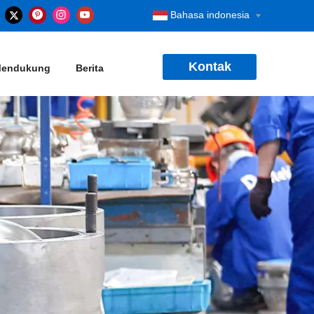
Bahasa indonesia
Kontak
endukung
Berita