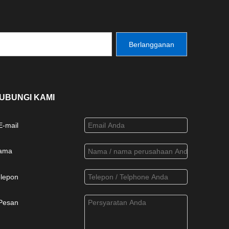
Berlangganan
UBUNGI KAMI
E-mail
ama
elepon
Pesan