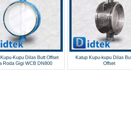
Kupu-Kupu Dilas Butt Offset
Katup Kupu-kupu Dilas But
ga Roda Gigi WCB DN800
Offset