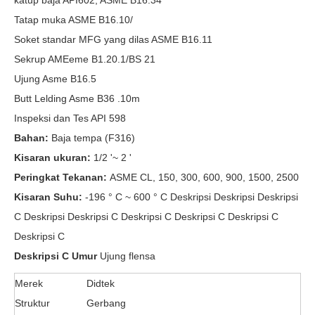
katup baja API602, ASME B16.34
Tatap muka ASME B16.10/
Soket standar MFG yang dilas ASME B16.11
Sekrup AMEeme B1.20.1/BS 21
Ujung Asme B16.5
Butt Lelding Asme B36 .10m
Inspeksi dan Tes API 598
Bahan:
Baja tempa (F316)
Kisaran ukuran:
1/2 '~ 2 '
Peringkat Tekanan:
ASME CL, 150, 300, 600, 900, 1500, 2500
Kisaran Suhu:
-196 ° C ~ 600 ° C Deskripsi Deskripsi Deskripsi
C Deskripsi Deskripsi C Deskripsi C Deskripsi C Deskripsi C
Deskripsi C
Deskripsi C Umur
Ujung flensa
Merek
Didtek
Struktur
Gerbang