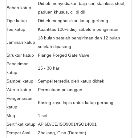
Didtek menyediakan baja cor, stainless steel,
Bahan katup
paduan khusus, ci, di dll
Tipe katup
Didtek menghasilkan katup gerbang
Tes katup
Kuantitas 100% diuji sebelum pengiriman
18 bulan setelah pengiriman dan 12 bulan
Jaminan katup
setelah dipasang
Struktur katup
Flange
Forged Gate Valve
Pengiriman
15 - 30 hari
katup
Sampel katup
Sampel tersedia oleh katup didtek
Warna katup
Permintaan pelanggan
Pengemasan
Kasing kayu lapis untuk katup gerbang
katup
Moq
1 set
Sertifikat katup
API6D/CE/ISO9001/ISO14001
Tempat Asal
Zhejiang, Cina (Daratan)