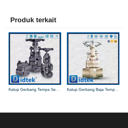
Produk terkait
Baja Tempa Bahan B62
Katup Gerbang Tempa Segel Tekanan
Katup Gerbang Baja Tempa Perunggu Aluminium C95800